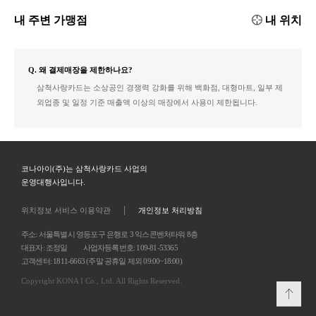
내 주변 가맹점
내 위치
Q. 왜 결제매장을 제한하나요?
삼척사랑카드는 소상공인 경쟁력 강화를 위해 백화점, 대형마트, 일부 제
외업종 및 일정 기준 매출액 이상의 매장에서 사용이 제한됩니다.
코나아이(주)는 삼척사랑카드 사업의
운영대행사입니다.
|
위치정보 서비스 이용약관
개인정보 처리방침
주소: 서울특별시 영등포구 은행로 3 익스콘벤처타워 8층
대표자: 조정일 사업자등록번호: 109-81-53365
고객센터: 1811-6663 (주말 공휴일 제외 09:00~18:00)
Copyright KONA I Co., Ltd. All Rights Reserved.